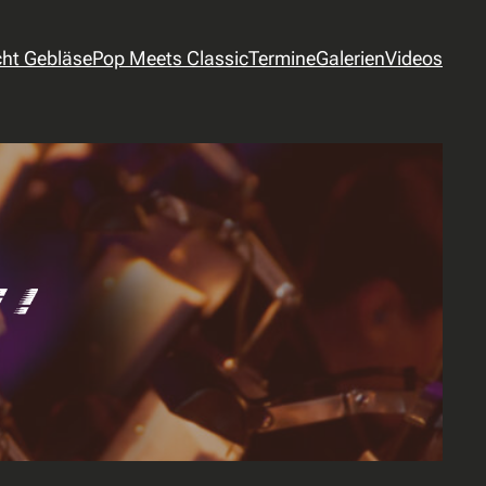
cht Gebläse
Pop Meets Classic
Termine
Galerien
Videos