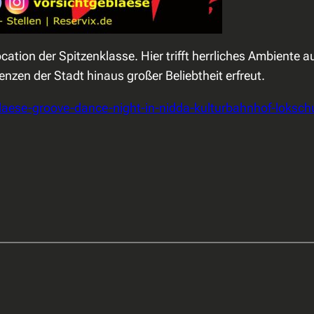
ocation der Spitzenklasse. Hier trifft herrliches Ambient
nzen der Stadt hinaus großer Beliebtheit erfreut.
geblaese-groove-dance-night-in-nidda-kulturbahnhof-lok