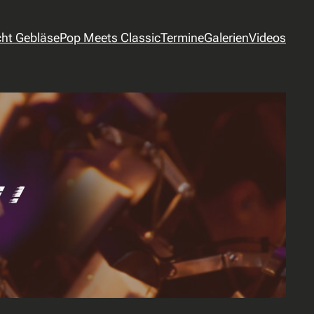
cht Gebläse
Pop Meets Classic
Termine
Galerien
Videos